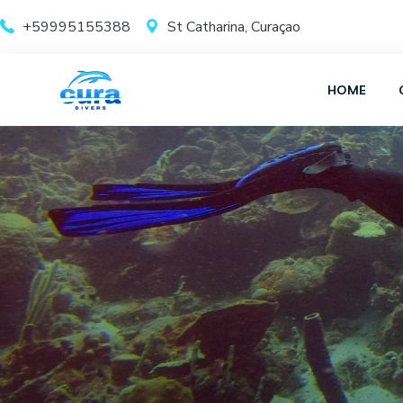
+59995155388
St Catharina, Curaçao
HOME