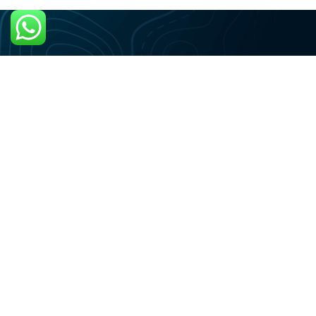
+59995155388
Vragen? Whatsapp ons
ONS ADRES
St Catharina, Curaçao