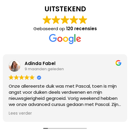
UITSTEKEND
Gebaseerd op
120 recensies
Adinda Fabel
9 maanden geleden
Onze allereerste duik was met Pascal, toen is mijn
angst voor duiken deels verdwenen en mijn
nieuwsgierigheid gegroeid. Vorig weekend hebben
we onze advanced cursus gedaan met Pascal. Zijn
uitleg en begeleiding is superfijn! Hij heeft ook
Lees verder
vanalles gefilmd tijdens deze 5 duiken en ons een
leuk filmpje gestuurd!!
Later hebben we ook nog duikspullen gehuurd bij